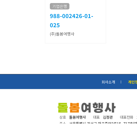
기업은행
988-002426-01-
025
(주)돌봄여행사
회사소개
개인
상호
돌봄여행사
대표
김정관
대표전화
주소
서울특별시 강서구 마곡중앙2로15, 717호(
사업자등록번호
818-86-00593
관광사업등
개인정보관리책임자
김정관
이메일
dolb