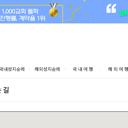
국내성지순례
해외성지순례
국 내 여 행
해 외 여 
 길