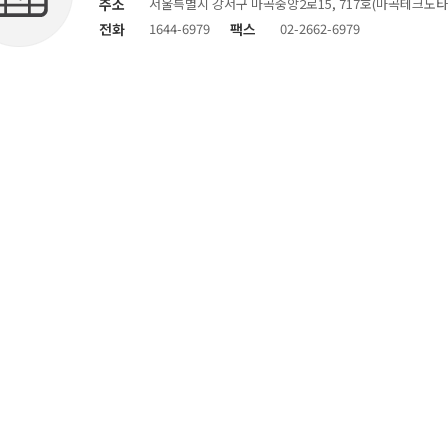
주소
서울특별시 강서구 마곡중앙2로15, 717호(마곡테크노타
전화
1644-6979
팩스
02-2662-6979