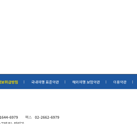
정보취급방침
국내여행 표준약관
해외여행 보험약관
이용약관
1644-6979
팩스
02-2662-6979
마곡테크노타워2)
록증
제26001-2022-000001호
통신판매업신고
제2022- 경기시흥-1741호
omtours@naver.com