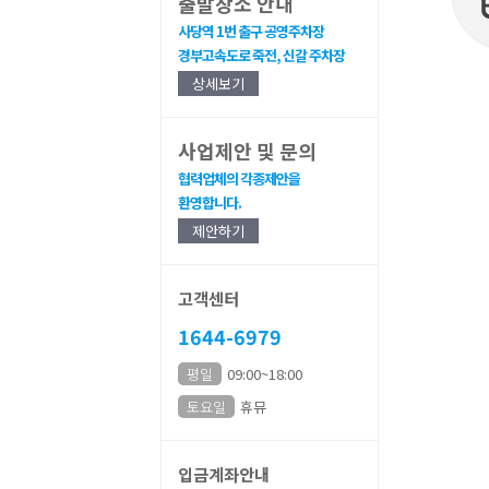
출발장소 안내
사당역 1번 출구 공영주차장
경부고속도로 죽전, 신갈 주차장
상세보기
사업제안 및 문의
협력업체의 각종제안을
환영합니다.
제안하기
고객센터
1644-6979
평일
09:00~18:00
토요일
휴뮤
입금계좌안내