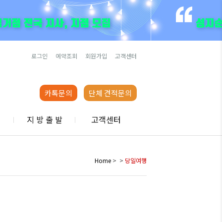
로그인
예약조회
회원가입
고객센터
카톡문의
단체 견적문의
행
지 방 출 발
고객센터
Home
>
>
당일여행