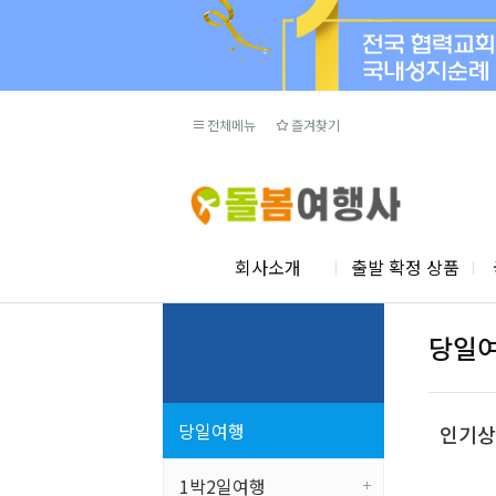
전체메뉴
즐겨찾기
회사소개
출발 확정 상품
당일
당일여행
인기상
1박2일여행