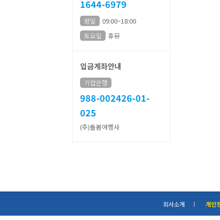
1644-6979
평일
09:00~18:00
토요일
휴뮤
입금계좌안내
기업은행
988-002426-01-
025
(주)돌봄여행사
회사소개
개인