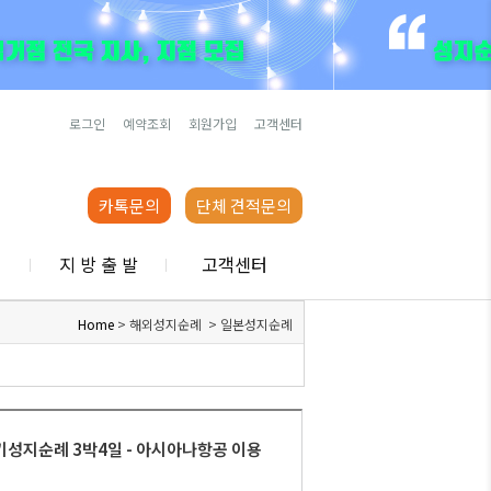
로그인
예약조회
회원가입
고객센터
카톡문의
단체 견적문의
행
지 방 출 발
고객센터
Home
>
해외성지순례
>
일본성지순례
사키성지순례 3박4일 - 아시아나항공 이용