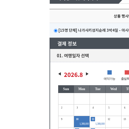
상품 행사
[15명 단체] 나가사키성지순례 3박4일 - 아
결제 정보
01. 여행일자 선택
2026.8
예약가능
출발
Sun
Mon
Tue
Wed
T
2
3
4
5
6
9
10
11
12
13
1,388,000
1,388,000