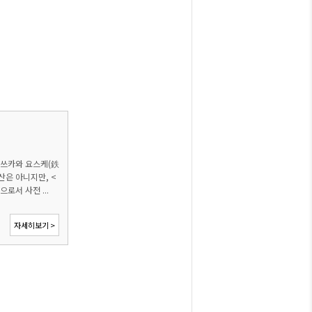
데쓰카와 요스케(鉄
산은 아니지만, <
서 사전 ...
자세히보기 >