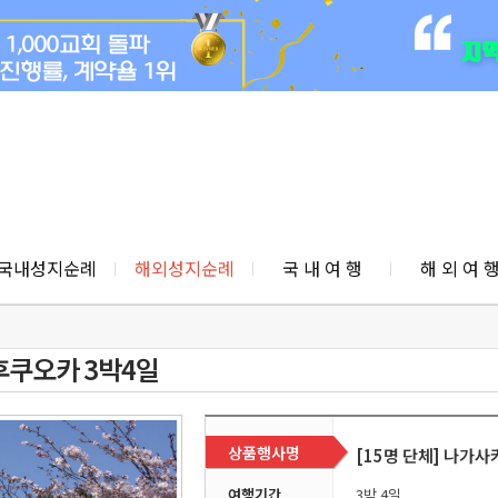
국내성지순례
해외성지순례
국 내 여 행
해 외 여 
쿠오카 3박4일
상품행사명
[15명 단체] 나가
여행기간
3박 4일