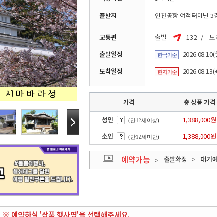
출발지
인천공항 여객터미널 3층
교통편
출발
132 / 
출발일정
2026.08.10(
한국기준
도착일정
2026.08.13(
현지기준
가격
총 상품 가격
성인
1,388,000원
(만12세이상)
소인
1,388,000원
(만12세미만)
예약가능
출발확정
>
대기
>
※ 예약하실 '상품 행사명'을 선택해주세요.