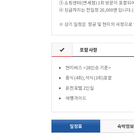
③ 쇼핑센터(면세점) 1회 방문이 포함되
④ 싱글차지는 전일정 20,000엔 입니다.
※ 상기 일정은 항공 및 현지의 사정으로 
포함사항
현지버스 <28인승 기준>
중식(4회),석식(3회)포함
온천호텔 2인실
여행가이드
일정표
숙박정보