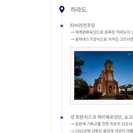
히라도
타비라천주당
→ 세계문화유산으로 등록된 히라도의 
→ 로마네스크양식으로 지어진 고즈넉한
성 프란치스코 하비에르성당, 순
→ 일본에 기독교를 전한 최초의 선교사
→ 1931년에 건축된 동양과 서양의 아