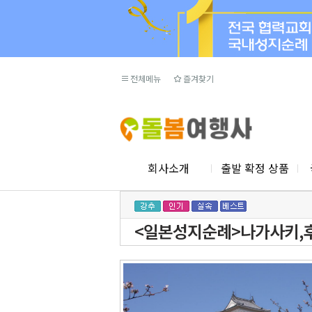
전체메뉴
즐겨찾기
회사소개
출발 확정 상품
<일본성지순례>나가사키,후