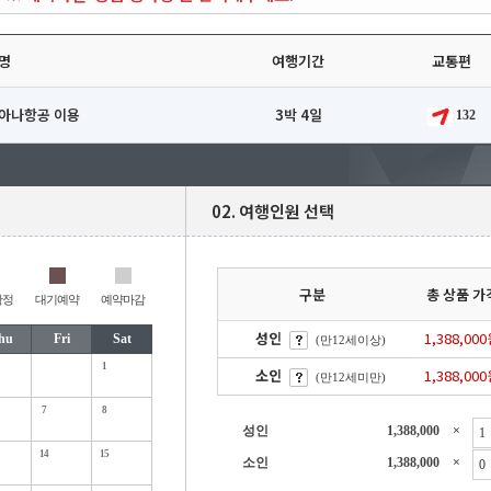
명
여행기간
교통편
시아나항공 이용
3박 4일
132
02. 여행인원 선택
구분
총 상품 가
확정
대기예약
예약마감
성인
1,388,00
hu
Fri
Sat
(만12세이상)
1
소인
1,388,00
(만12세미만)
7
8
성인
1,388,000
×
14
15
소인
1,388,000
×