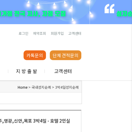
로그인
예약조회
회원가입
고객센터
카톡문의
단체 견적문의
행
지 방 출 발
고객센터
Home
>
국내성지순례
>
3박4일성지순례
주,영광,신안,목포 3박4일 - 호텔 2인실