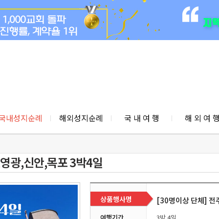
국내성지순례
해외성지순례
국 내 여 행
해 외 여 
,영광,신안,목포 3박4일
상품행사명
[30명이상 단체] 전
여행기간
3박 4일