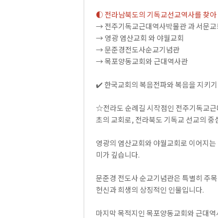
◐ 전라남북도의 기독교선교역사를 찾아 
→ 전주기독교근대역사박물관 과 서문
→ 영광 염산교회 와 야월교회
→ 문준경전도사순교기념관
→ 목포양동교회와 근대역사관
✔️ 한국교회의 복음전파와 복음을 지키기
☆전라도 순례길 시작점인 전주기독교근대
초의 교회로, 전라북도 기독교 선교의 중
영광의 염산교회와 야월교회로 이어지는 
미가 깊습니다.
문준경 전도사 순교기념관은 특별히 주목할
헌신과 희생의 상징적인 인물입니다.
마지막 목적지인 목포양동교회와 근대역사관