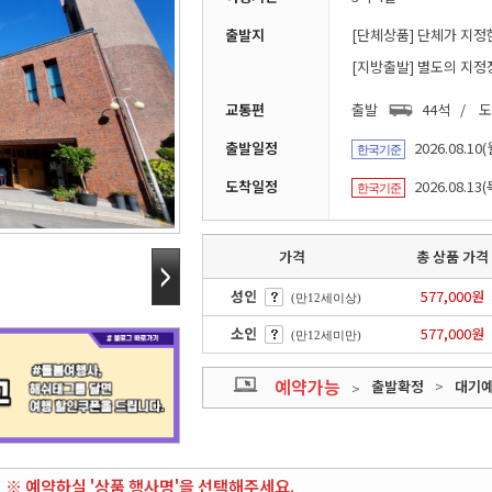
출발지
[단체상품] 단체가 지정
[지방출발] 별도의 지정
교통편
출발
44석 / 
출발일정
2026.08.10(
한국기준
도착일정
2026.08.13(
한국기준
가격
총 상품 가격
성인
577,000원
(만12세이상)
소인
577,000원
(만12세미만)
예약가능
출발확정
>
대기
>
※ 예약하실 '상품 행사명'을 선택해주세요.