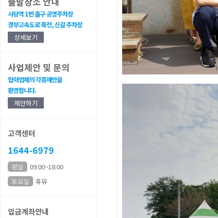
출발장소 안내
사당역 1번 출구 공영주차장
경부고속도로 죽전, 신갈 주차장
상세보기
사업제안 및 문의
협력업체의 각종제안을
환영합니다.
제안하기
고객센터
1644-6979
평일
09:00~18:00
토요일
휴뮤
입금계좌안내