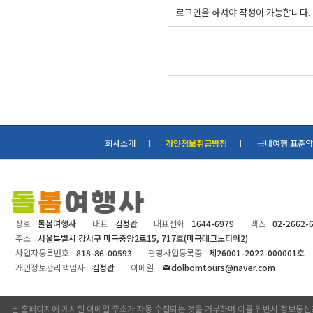
로그인을 하셔야 작성이 가능합니다.
회사소개
개인정보취급방침
국내여행 표준
상호
돌봄여행사
대표
김정관
대표전화
1644-6979
팩스
02-2662-
주소
서울특별시 강서구 마곡중앙2로15, 717호(마곡테크노타워2)
사업자등록번호
818-86-00593
관광사업등록증
제26001-2022-000001호
개인정보관리책임자
김정관
이메일
dolbomtours@naver.com
본 홈페이지에 게시된 이메일 주소가 자동 수집되는 것을 거부하며 이를 위반시 정보통신