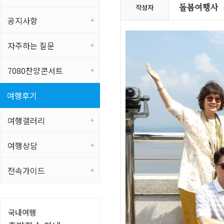
작성자
공지사항
자주하는 질문
7080찬양콘서트
여행후기
여행갤러리
여행상담
전속가이드
국내여행