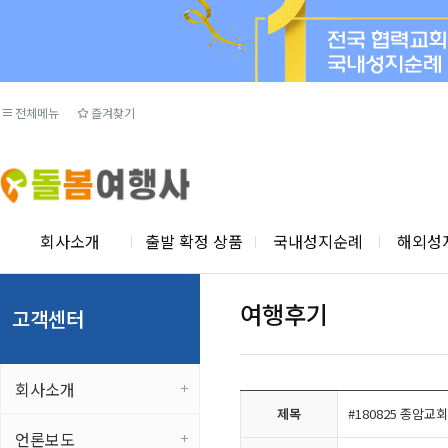
전체메뉴
즐겨찾기
회사소개
출발 확정 상품
국내성지순례
해외성
여행후기
고객센터
회사소개
제목
#180825 종암
언론보도