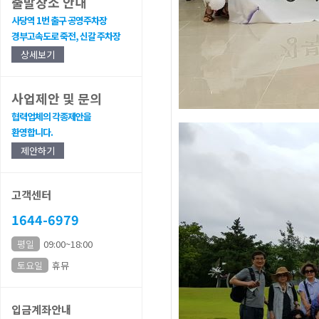
출발장소 안내
사당역 1번 출구 공영주차장
경부고속도로 죽전, 신갈 주차장
상세보기
사업제안 및 문의
협력업체의 각종제안을
환영합니다.
제안하기
고객센터
1644-6979
평일
09:00~18:00
토요일
휴뮤
입금계좌안내