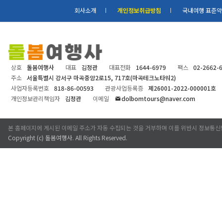
회사소개
개인정보취급방침
국내여행 표준
상호
돌봄여행사
대표
김정관
대표전화
1644-6979
팩스
02-2662-
주소
서울특별시 강서구 마곡중앙2로15, 717호(마곡테크노타워2)
사업자등록번호
818-86-00593
관광사업등록증
제26001-2022-000001호
개인정보관리책임자
김정관
이메일
dolbomtours@naver.com
본 홈페이지에 게시된 이메일 주소가 자동 수집되는 것을 거부하며 이를 위반시 정보통신
Copyright (c)
돌봄여행사
. All Rights Reserved.