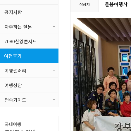
작성자
공지사항
자주하는 질문
7080찬양콘서트
여행후기
여행갤러리
여행상담
전속가이드
국내여행