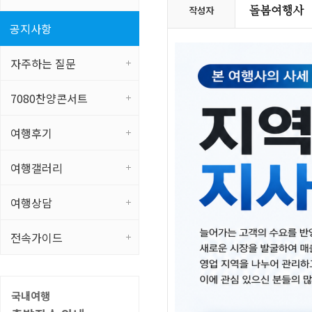
작성자
공지사항
자주하는 질문
7080찬양콘서트
여행후기
여행갤러리
여행상담
전속가이드
국내여행