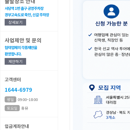
출발장소 안내
사당역 1번 출구 공영주차장
경부고속도로 죽전, 신갈 주차장
상세보기
사업제안 및 문의
협력업체의 각종제안을
환영합니다.
제안하기
고객센터
1644-6979
평일
09:00~18:00
토요일
휴뮤
입금계좌안내