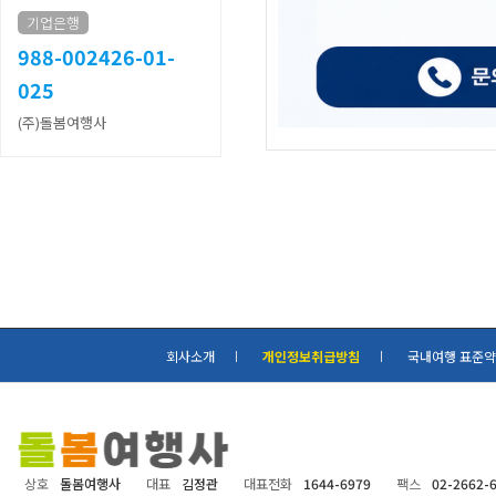
기업은행
988-002426-01-
025
(주)돌봄여행사
회사소개
개인정보취급방침
국내여행 표준
상호
돌봄여행사
대표
김정관
대표전화
1644-6979
팩스
02-2662-