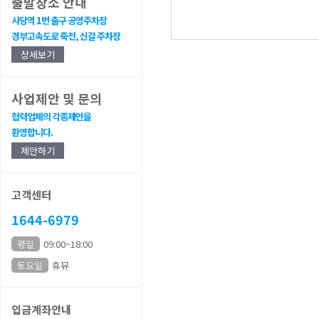
출발장소 안내
사당역 1번 출구 공영주차장
경부고속도로 죽전, 신갈 주차장
상세보기
사업제안 및 문의
협력업체의 각종제안을
환영합니다.
제안하기
고객센터
1644-6979
평일
09:00~18:00
토요일
휴뮤
입금계좌안내