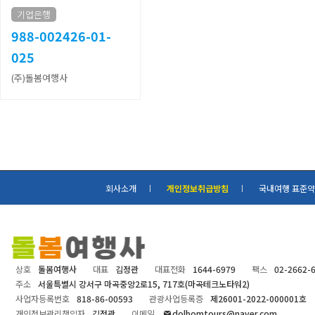
기업은행
988-002426-01-
025
(주)돌봄여행사
회사소개
개인정보취급방침
국내여행 표준
상호
돌봄여행사
대표
김정관
대표전화
1644-6979
팩스
02-2662-
주소
서울특별시 강서구 마곡중앙2로15, 717호(마곡테크노타워2)
사업자등록번호
818-86-00593
관광사업등록증
제26001-2022-000001호
개인정보관리책임자
김정관
이메일
dolbomtours@naver.com